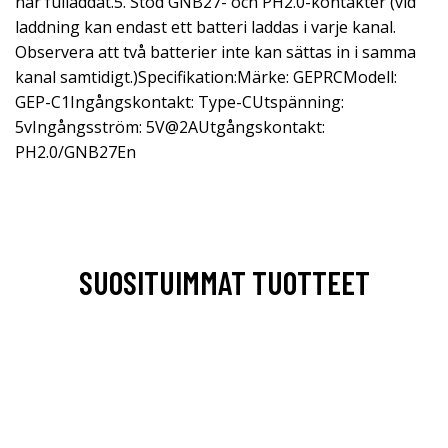
när fulladdat.5. Stöd GNB27- och PH2.0-kontakter (vid
laddning kan endast ett batteri laddas i varje kanal.
Observera att två batterier inte kan sättas in i samma
kanal samtidigt.)Specifikation:Märke: GEPRCModell:
GEP-C1Ingångskontakt: Type-CUtspänning:
5vIngångsström: 5V@2AUtgångskontakt:
PH2.0/GNB27En
SUOSITUIMMAT TUOTTEET