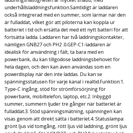
laddningshastigheten är mycket snabb, med
underhållsladdningsfunktion.Samtidigt är laddaren
också integrerad med en summer, som larmar när den
är fulladdat, vilket gör att piloterna kan koppla ur
batteriet i tid och ersätta det med ett nytt batteri för att
fortsätta ladda. Laddaren har två laddningskontakter,
nämligen GNB27 och PH2 .0.GEP-C1-laddaren är
idealisk för användning i fält, ta bara med en
powerbank, du kan tillgodose laddningsbehovet för
hela dagen, och den kan även användas som en
powerdisplay när den inte laddas. Du kan se
spänningsstatusen för varje kanal i realtid.Funktion:1.
Type-C ingång, stöd för strömförsörjning för
powerbank, mobiltelefon, laptop, etc.2. Inbyggd
summer, summern ljuder tre gånger när batteriet är
fulladdat.3. Stöd spänningsmätning, spänningen kan
visas genom att direkt sätta i batteriet.4. Statuslampa:
grönt ljus vid tomgång, rött ljus vid laddning, grönt ljus