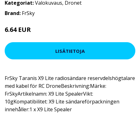
Kategoriat:
Valokuvaus
,
Dronet
Brand:
FrSky
6.64 EUR
11.4 EUR
LISÄTIETOJA
FrSky Taranis X9 Lite radiosändare reservdelshögtalare
med kabel för RC DroneBeskrivning:Märke:
FrSkyArtikelnamn: X9 Lite SpealerVikt:
10gKompatibilitet: X9 Lite sändareförpackningen
innehåller:1 x X9 Lite Spealer