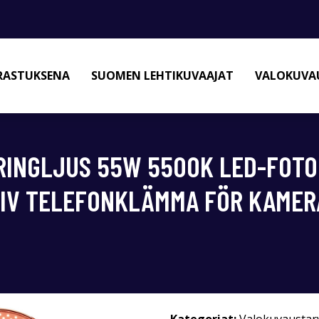
RASTUKSENA
SUOMEN LEHTIKUVAAJAT
VALOKUVAU
 RINGLJUS 55W 5500K LED-FOT
TIV TELEFONKLÄMMA FÖR KAMER