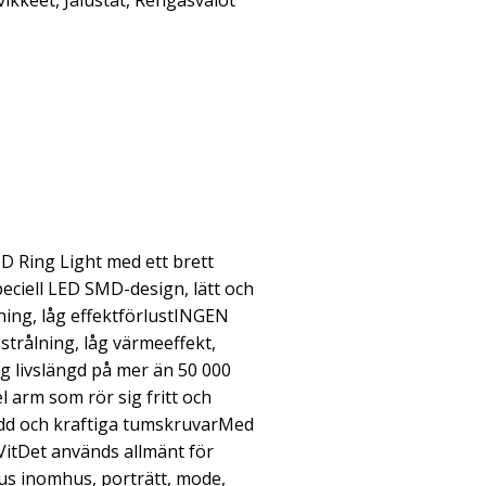
vikkeet
,
Jalustat
,
Rengasvalot
 Ring Light med ett brett
ciell LED SMD-design, lätt och
ning, låg effektförlustINGEN
sstrålning, låg värmeeffekt,
g livslängd på mer än 50 000
l arm som rör sig fritt och
ladd och kraftiga tumskruvarMed
 VitDet används allmänt för
jus inomhus, porträtt, mode,