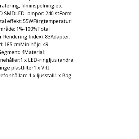
afering, filminspelning etc.
 LED SMDLED-lampor: 240 stForm:
tal effekt: 55WFärgtemperatur:
mråde: 1%-100%Total
r Rendering Index): 83Adapter:
d: 185 cmMin höjd: 49
egment: 4Material:
ehåller:1 x LED-ringljus (andra
nge plastfilter1 x Vitt
lefonhållare 1 x ljusställ1 x Bag