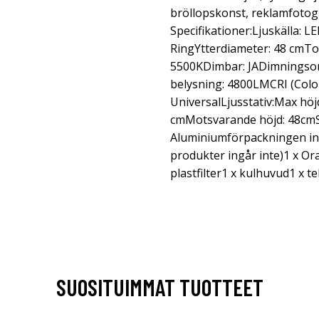
bröllopskonst, reklamfotogr
Specifikationer:Ljuskälla:
RingYtterdiameter: 48 cmTo
5500KDimbar: JADimningso
belysning: 4800LMCRI (Colo
UniversalLjusstativ:Max höj
cmMotsvarande höjd: 48cmS
Aluminiumförpackningen inn
produkter ingår inte)1 x Ora
plastfilter1 x kulhuvud1 x te
SUOSITUIMMAT TUOTTEET