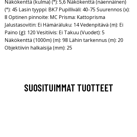
Näkökenttä (kulma) (°): 5,6 Näkökenttä (näennäinen)
(°): 45 Lasin tyyppi: BK7 Pupilliväli: 40-75 Suurennos (x):
8 Optinen pinnoite: MC Prisma: Kattoprisma
Jalustasovitin: Ei Hämäräluku: 14 Vedenpitävä (m): Ei
Paino (g): 120 Vesitiivis: Ei Takuu (Vuodet): 5
Näkökenttä (1000m) (m): 98 Lähin tarkennus (m): 20
Objektiivin halkaisija (mm): 25
SUOSITUIMMAT TUOTTEET