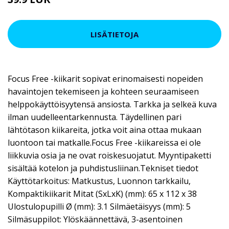
LISÄTIETOJA
Focus Free -kiikarit sopivat erinomaisesti nopeiden
havaintojen tekemiseen ja kohteen seuraamiseen
helppokäyttöisyytensä ansiosta. Tarkka ja selkeä kuva
ilman uudelleentarkennusta. Täydellinen pari
lähtötason kiikareita, jotka voit aina ottaa mukaan
luontoon tai matkalle.Focus Free -kiikareissa ei ole
liikkuvia osia ja ne ovat roiskesuojatut. Myyntipaketti
sisältää kotelon ja puhdistusliinan.Tekniset tiedot
Käyttötarkoitus: Matkustus, Luonnon tarkkailu,
Kompaktikiikarit Mitat (SxLxK) (mm): 65 x 112 x 38
Ulostulopupilli Ø (mm): 3.1 Silmäetäisyys (mm): 5
Silmäsuppilot: Ylöskäännettävä, 3-asentoinen