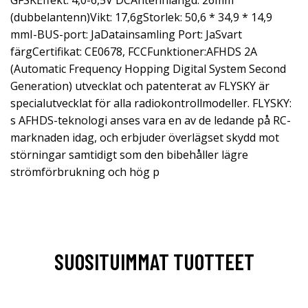
GFSKEffekt: 4,0-6,5V DCAntennlängd: 26mm
(dubbelantenn)Vikt: 17,6gStorlek: 50,6 * 34,9 * 14,9
mmI-BUS-port: JaDatainsamling Port: JaSvart
färgCertifikat: CE0678, FCCFunktioner:AFHDS 2A
(Automatic Frequency Hopping Digital System Second
Generation) utvecklat och patenterat av FLYSKY är
specialutvecklat för alla radiokontrollmodeller. FLYSKY:
s AFHDS-teknologi anses vara en av de ledande på RC-
marknaden idag, och erbjuder överlägset skydd mot
störningar samtidigt som den bibehåller lägre
strömförbrukning och hög p
SUOSITUIMMAT TUOTTEET