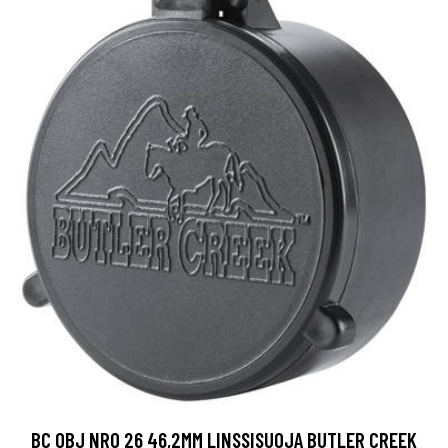
BC OBJ NRO 26 46,2MM LINSSISUOJA BUTLER CREEK