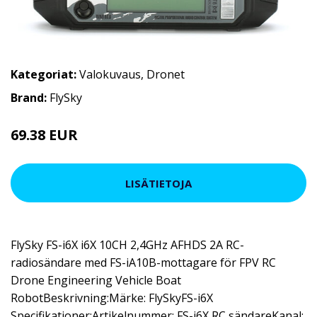
Kategoriat:
Valokuvaus
,
Dronet
Brand:
FlySky
69.38 EUR
85.54 EUR
LISÄTIETOJA
FlySky FS-i6X i6X 10CH 2,4GHz AFHDS 2A RC-
radiosändare med FS-iA10B-mottagare för FPV RC
Drone Engineering Vehicle Boat
RobotBeskrivning:Märke: FlySkyFS-i6X
Specifikationer:Artikelnummer: FS-i6X RC sändareKanal: