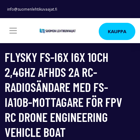
info@suomenlehtikuvaajat.fi
KAUPPA
FLYSKY FS-I6X I6X 10CH
2,4GHZ AFHDS 2A RC-
RADIOSÄNDARE MED FS-
IA10B-MOTTAGARE FÖR FPV
RC DRONE ENGINEERING
VEHICLE BOAT