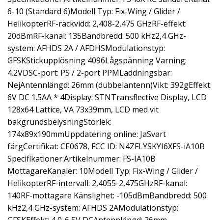
6-10 (Standard 6)Modell Typ: Fix-Wing / Glider /
HelikopterRF-räckvidd: 2,408-2,475 GHzRF-effekt:
20dBmRF-kanal: 135Bandbredd: 500 kHz2,4 GHz-
system: AFHDS 2A / AFDHSModulationstyp:
GFSKStickupplösning 4096Lågspänning Varning:
4.2VDSC-port: PS / 2-port PPMLaddningsbar:
NejAntennlängd: 26mm (dubbelantenn)Vikt: 392gEffekt:
6V DC 1.5AA * 4Display: STNTransflective Display, LCD
128x64 Lattice, VA 73x39mm, LCD med vit
bakgrundsbelysningStorlek:
174x89x190mmUppdatering online: JaSvart
färgCertifikat: CE0678, FCC ID: N4ZFLYSKYI6XFS-iA10B
Specifikationer:Artikelnummer: FS-IA10B
MottagareKanaler: 10Modell Typ: Fix-Wing / Glider /
HelikopterRF-intervall: 2,4055-2,475GHzRF-kanal:
140RF-mottagare Känslighet: -105dBmBandbredd: 500
kHz2,4 GHz-system: AFHDS 2AModulationstyp: