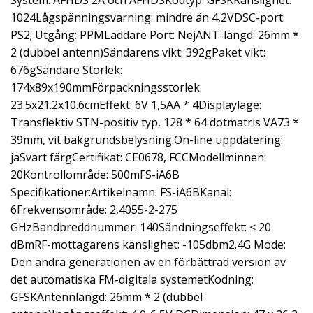
System: AFHDS 2A och AFHDSKodtyp: GFSKKänslighet:
1024Lågspänningsvarning: mindre än 4,2VDSC-port:
PS2; Utgång: PPMLaddare Port: NejANT-längd: 26mm *
2 (dubbel antenn)Sändarens vikt: 392gPaket vikt:
676gSändare Storlek:
174x89x190mmFörpackningsstorlek:
23.5x21.2x10.6cmEffekt: 6V 1,5AA * 4Displayläge:
Transflektiv STN-positiv typ, 128 * 64 dotmatris VA73 *
39mm, vit bakgrundsbelysning.On-line uppdatering:
jaSvart färgCertifikat: CE0678, FCCModellminnen:
20Kontrollområde: 500mFS-iA6B
Specifikationer:Artikelnamn: FS-iA6BKanal:
6Frekvensområde: 2,4055-2-275
GHzBandbreddnummer: 140Sändningseffekt: ≤ 20
dBmRF-mottagarens känslighet: -105dbm2.4G Mode:
Den andra generationen av en förbättrad version av
det automatiska FM-digitala systemetKodning:
GFSKAntennlängd: 26mm * 2 (dubbel