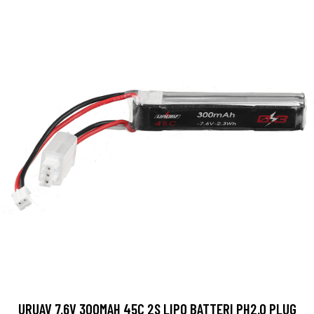
URUAV 7.6V 300MAH 45C 2S LIPO BATTERI PH2.0 PLUG