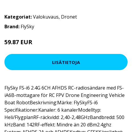
Kategoriat:
Valokuvaus
,
Dronet
Brand:
FlySky
59.87 EUR
65.57 EUR
LISÄTIETOJA
FlySky FS-i6 2.4G 6CH AFHDS RC-radiosändare med FS-
iA6B-mottagare för RC FPV Drone Engineering Vehicle
Boat RobotBeskrivning:Märke: FlySkyFS-i6
Specifikationer:Kanaler: 6 kanalerModelltyp:
Heli/FlygplanRF-räckvidd: 2,40-2,48GHzBandbredd: 500
kHzBand: 142RF-effekt: Mindre än 20 dBm2.4ghz