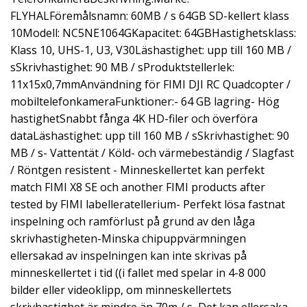
FLYHALFöremålsnamn: 60MB / s 64GB SD-kellert klass
10Modell: NC5NE1064GKapacitet: 64GBHastighetsklass:
Klass 10, UHS-1, U3, V30Läshastighet: upp till 160 MB /
sSkrivhastighet: 90 MB / sProduktstellerlek:
11x15x0,7mmAnvändning för FIMI DJI RC Quadcopter /
mobiltelefonkameraFunktioner:- 64 GB lagring- Hög
hastighetSnabbt fånga 4K HD-filer och överföra
dataLäshastighet: upp till 160 MB / sSkrivhastighet: 90
MB / s- Vattentät / Köld- och värmebeständig / Slagfast
/ Röntgen resistent - Minneskellertet kan perfekt
match FIMI X8 SE och another FIMI products after
tested by FIMI labelleratellerium- Perfekt lösa fastnat
inspelning och ramförlust på grund av den låga
skrivhastigheten-Minska chipuppvärmningen
ellersakad av inspelningen kan inte skrivas på
minneskellertet i tid ((i fallet med spelar in 4-8 000
bilder eller videoklipp, om minneskellertets