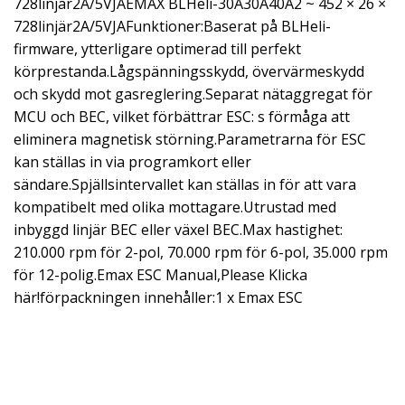
728linjär2A/5VJAEMAX BLHeli-30A30A40A2 ~ 452 × 26 ×
728linjär2A/5VJAFunktioner:Baserat på BLHeli-
firmware, ytterligare optimerad till perfekt
körprestanda.Lågspänningsskydd, övervärmeskydd
och skydd mot gasreglering.Separat nätaggregat för
MCU och BEC, vilket förbättrar ESC: s förmåga att
eliminera magnetisk störning.Parametrarna för ESC
kan ställas in via programkort eller
sändare.Spjällsintervallet kan ställas in för att vara
kompatibelt med olika mottagare.Utrustad med
inbyggd linjär BEC eller växel BEC.Max hastighet:
210.000 rpm för 2-pol, 70.000 rpm för 6-pol, 35.000 rpm
för 12-polig.Emax ESC Manual,Please Klicka
här!förpackningen innehåller:1 x Emax ESC