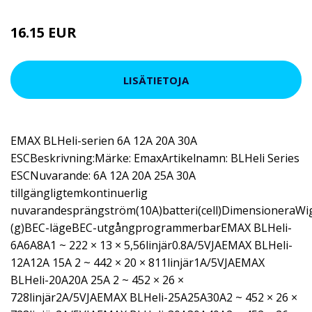
16.15 EUR
LISÄTIETOJA
EMAX BLHeli-serien 6A 12A 20A 30A
ESCBeskrivning:Märke: EmaxArtikelnamn: BLHeli Series
ESCNuvarande: 6A 12A 20A 25A 30A
tillgängligtemkontinuerlig
nuvarandesprängström(10A)batteri(cell)DimensioneraWi
(g)BEC-lägeBEC-utgångprogrammerbarEMAX BLHeli-
6A6A8A1 ~ 222 × 13 × 5,56linjär0.8A/5VJAEMAX BLHeli-
12A12A 15A 2 ~ 442 × 20 × 811linjär1A/5VJAEMAX
BLHeli-20A20A 25A 2 ~ 452 × 26 ×
728linjär2A/5VJAEMAX BLHeli-25A25A30A2 ~ 452 × 26 ×