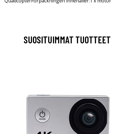
QuadcopterFörpackningen innehåller:1 x motor
SUOSITUIMMAT TUOTTEET