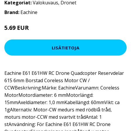
Kategoriat:
Valokuvaus
,
Dronet
Brand:
Eachine
5.69 EUR
9.5 EUR
LISÄTIETOJA
Eachine E61 E61HW RC Drone Quadcopter Reservdelar
615 6mm Borstad Coreless Motor CW /
CCWBeskrivning:Märke: EachineVarunamn: Coreless
MotorMotordiameter: 6 mmMotorlängd:
15mmAxeldiameter: 1,0 mmKabellängd: 60mmVikt: ca
1gAlternativ: Motor-CW medurs med rödblå tråd,
moturs motor-CCW med svartvit trådAntal: 1
stAnvändning: För Eachine E61 E61HW RC Drone