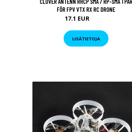
CLOVER ANTENN RHCP SMA / RP-SMA 1 PA
FÖR FPV VTX RX RC DRONE
17.1 EUR
26.22 EUR
LISÄTIETOJA