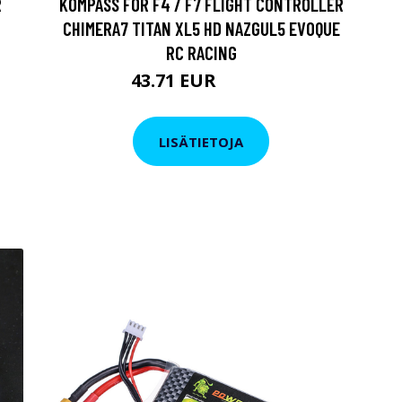
R
KOMPASS FÖR F4 / F7 FLIGHT CONTROLLER
CHIMERA7 TITAN XL5 HD NAZGUL5 EVOQUE
RC RACING
43.71 EUR
66.53 EUR
LISÄTIETOJA