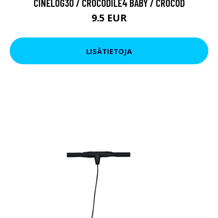
CINELOG30 / CROCODILE4 BABY / CROCOD
9.5 EUR
LISÄTIETOJA