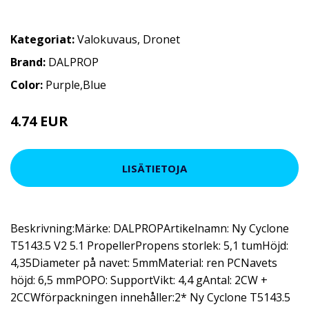
Kategoriat:
Valokuvaus
,
Dronet
Brand:
DALPROP
Color:
Purple,Blue
4.74 EUR
LISÄTIETOJA
Beskrivning:Märke: DALPROPArtikelnamn: Ny Cyclone
T5143.5 V2 5.1 PropellerPropens storlek: 5,1 tumHöjd:
4,35Diameter på navet: 5mmMaterial: ren PCNavets
höjd: 6,5 mmPOPO: SupportVikt: 4,4 gAntal: 2CW +
2CCWförpackningen innehåller:2* Ny Cyclone T5143.5