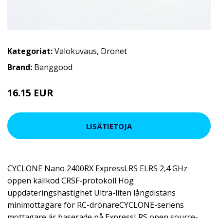
Kategoriat:
Valokuvaus
,
Dronet
Brand:
Banggood
16.15 EUR
LISÄTIETOJA
CYCLONE Nano 2400RX ExpressLRS ELRS 2,4 GHz
öppen källkod CRSF-protokoll Hög
uppdateringshastighet Ultra-liten långdistans
minimottagare för RC-drönareCYCLONE-seriens
mottagare är baserade på ExpressLRS open source-