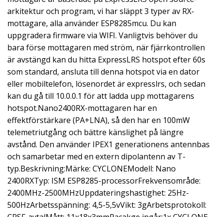
arkitektur och program, vi har släppt 3 typer av RX-
mottagare, alla använder ESP8285mcu. Du kan
uppgradera firmware via WIFI. Vanligtvis behöver du
bara förse mottagaren med ström, när fjärrkontrollen
är avstängd kan du hitta ExpressLRS hotspot efter 60s
som standard, ansluta till denna hotspot via en dator
eller mobiltelefon, lösenordet är expresslrs, och sedan
kan du gå till 10.0.0.1 för att ladda upp mottagarens
hotspot.Nano2400RX-mottagaren har en
effektförstärkare (PA+LNA), så den har en 100mW
telemetriutgång och bättre känslighet på längre
avstånd. Den använder IPEX1 generationens antennbas
och samarbetar med en extern dipolantenn av T-
typ.Beskrivning:Märke: CYCLONEModell: Nano
2400RXTyp: ISM ESP8285-processorFrekvensområde:
2400MHz-2500MHzUppdateringshastighet: 25Hz-
500HzArbetsspänning: 4,5-5,5vVikt: 3gArbetsprotokoll: