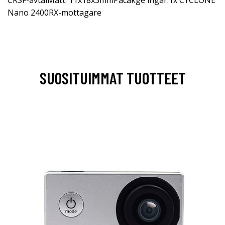
CRSF-avtalMått: 11x18x3mmPacakge ingår:1x CYCLONE
Nano 2400RX-mottagare
SUOSITUIMMAT TUOTTEET