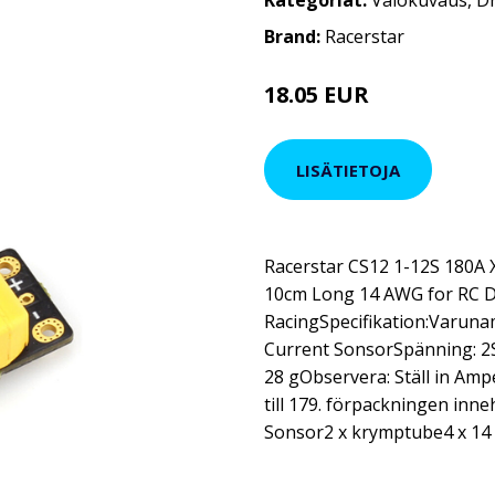
Kategoriat:
Valokuvaus
,
D
Brand:
Racerstar
18.05 EUR
21.85 EUR
LISÄTIETOJA
Racerstar CS12 1-12S 180A 
10cm Long 14 AWG for RC 
RacingSpecifikation:Varuna
Current SonsorSpänning: 2S
28 gObservera: Ställ in Amp
till 179. förpackningen inn
Sonsor2 x krymptube4 x 1