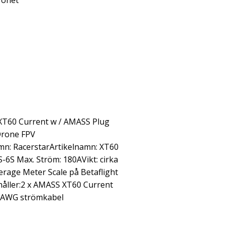
ronet
XT60 Current w / AMASS Plug
Drone FPV
mn: RacerstarArtikelnamn: XT60
-6S Max. Ström: 180AVikt: cirka
erage Meter Scale på Betaflight
ehåller:2 x AMASS XT60 Current
4 AWG strömkabel