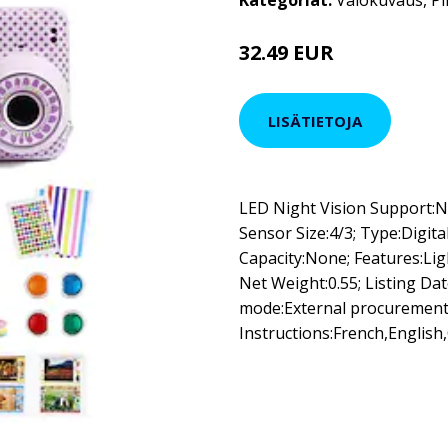
Kategoriat:
Valokuvaus
,
P
32.49 EUR
LISÄTIETOJA
LED Night Vision Support:No
Sensor Size:4/3; Type:Digi
Capacity:None; Features:Lig
Net Weight:0.55; Listing Da
mode:External procurement
Instructions:French,Englis