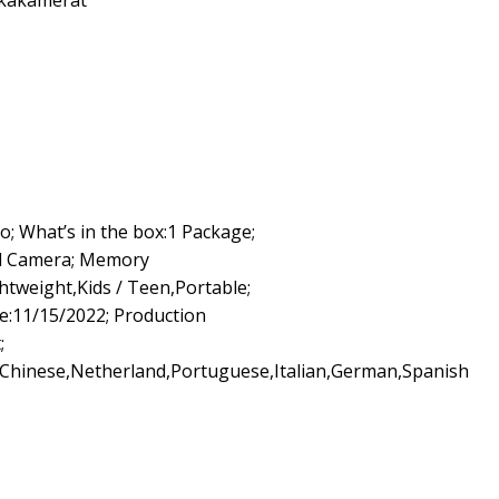
ikakamerat
; What’s in the box:1 Package;
tal Camera; Memory
htweight,Kids / Teen,Portable;
te:11/15/2022; Production
;
h,Chinese,Netherland,Portuguese,Italian,German,Spanish