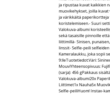
ja ripustaa kuvat kaikkien nä
muovikehykset, joilla kuvat v
ja värikkäitä paperikorttej
koristelemiseen.- Suuri setti 
Valokuva-albumi koristeellis
sekä tasaisille pinnoille että
liittimillä- Sinisen, punaisen
linssit- Selfie-peili selfiei
Kameralaukku, joka sopii sek
9:lleTuotetiedot:Väri: Sinine
MouviYhteensopivuus: Fujifi
(sarja): 456 gPakkaus sisäl
Valokuva-albumi20x Paperi
Liittimet1x Nauha5x Muovike
Selfie-peiliHuom! Instax-kam