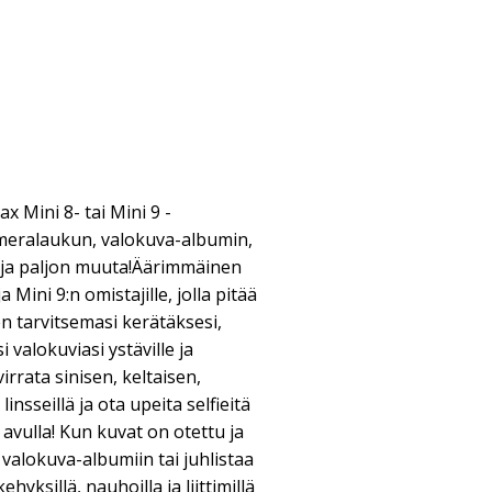
ax Mini 8- tai Mini 9 -
ameralaukun, valokuva-albumin,
ilin ja paljon muuta!Äärimmäinen
ja Mini 9:n omistajille, jolla pitää
en tarvitsemasi kerätäksesi,
i valokuviasi ystäville ja
rrata sinisen, keltaisen,
linsseillä ja ota upeita selfieitä
n avulla! Kun kuvat on otettu ja
e valokuva-albumiin tai juhlistaa
hyksillä, nauhoilla ja liittimillä