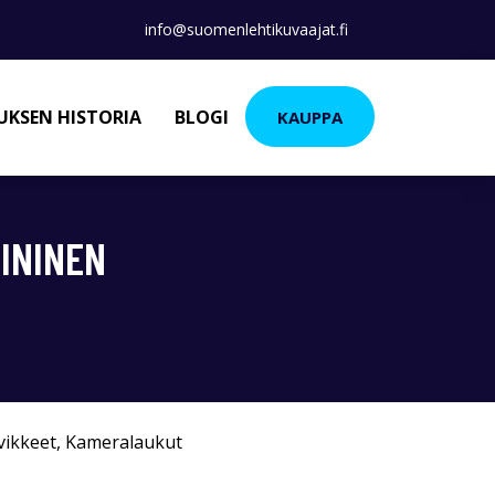
info@suomenlehtikuvaajat.fi
KSEN HISTORIA
BLOGI
KAUPPA
SININEN
vikkeet
,
Kameralaukut