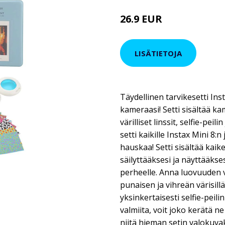
26.9 EUR
49.9 EUR
LISÄTIETOJA
Täydellinen tarvikesetti Inst
kameraasi! Setti sisältää k
värilliset linssit, selfie-pe
setti kaikille Instax Mini 8:n 
hauskaa! Setti sisältää kaik
säilyttääksesi ja näyttääkses
perheelle. Anna luovuuden vi
punaisen ja vihreän värisillä 
yksinkertaisesti selfie-peili
valmiita, voit joko kerätä n
niitä hieman setin valokuvake