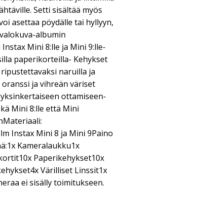
htäville. Setti sisältää myös
oi asettaa pöydälle tai hyllyyn,
a valokuva-albumin
Instax Mini 8:lle ja Mini 9:lle-
illa paperikorteilla- Kehykset
 ripustettavaksi naruilla ja
, oranssi ja vihreän väriset
den yksinkertaiseen ottamiseen-
ä Mini 8:lle että Mini
nMateriaali:
lm Instax Mini 8 ja Mini 9Paino
tää:1x Kameralaukku1x
kortit10x Paperikehykset10x
hykset4x Värilliset Linssit1x
eraa ei sisälly toimitukseen.