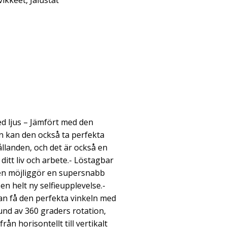
vikkeet
,
Jalustat
ed ljus – Jämfört med den
an kan den också ta perfekta
ållanden, och det är också en
ditt liv och arbete.- Löstagbar
llen möjliggör en supersnabb
en helt ny selfieupplevelse.-
an få den perfekta vinkeln med
und av 360 graders rotation,
rån horisontellt till vertikalt