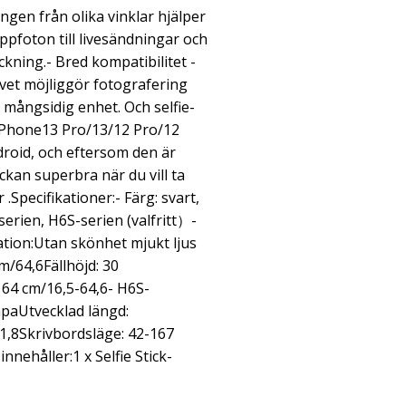
ngen från olika vinklar hjälper
uppfoton till livesändningar och
ning.- Bred kompatibilitet -
vet möjliggör fotografering
 mångsidig enhet. Och selfie-
iPhone13 Pro/13/12 Pro/12
droid, och eftersom den är
ckan superbra när du vill ta
 .Specifikationer:- Färg: svart,
-serien, H6S-serien (valfritt）-
tion:Utan skönhet mjukt ljus
/64,6Fällhöjd: 30
164 cm/16,5-64,6- H6S-
paUtvecklad längd:
1,8Skrivbordsläge: 42-167
nehåller:1 x Selfie Stick-