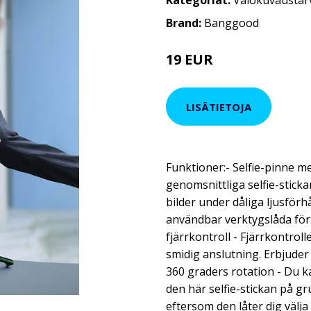
Kategoriat:
Valokuvaustar
Brand:
Banggood
19 EUR
28.51 EUR
LISÄTIETOJA
Funktioner:- Selfie-pinne m
genomsnittliga selfie-stick
bilder under dåliga ljusförh
användbar verktygslåda för 
fjärrkontroll - Fjärrkontro
smidig anslutning. Erbjuder 
360 graders rotation - Du k
den här selfie-stickan på gr
eftersom den låter dig välja f