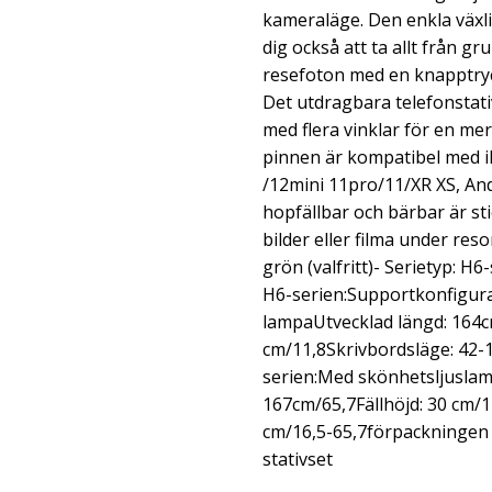
kameraläge. Den enkla växli
dig också att ta allt från gr
resefoton med en knapptryck
Det utdragbara telefonstati
med flera vinklar för en mer
pinnen är kompatibel med 
/12mini 11pro/11/XR XS, An
hopfällbar och bärbar är sti
bilder eller filma under resor
grön (valfritt)- Serietyp: H6
H6-serien:Supportkonfigura
lampaUtvecklad längd: 164cm
cm/11,8Skrivbordsläge: 42-
serien:Med skönhetsljuslam
167cm/65,7Fällhöjd: 30 cm/1
cm/16,5-65,7förpackningen in
stativset