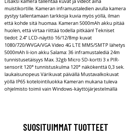
Lisäksi kamera tallentaa kuvat ja videot aina
muistikortille. Kameran inframustaledien avulla kamera
pystyy tallentamaan tarkkoja kuvia myös yöllä, ilman
että kohde sitä huomaa. Kameran 5000mAh akku pitää
huolen, että virtaa riittää todella pitkään! Tekniset
tiedot: 2.4” LCD-näyttö 16/12/8mp kuvat
1080/720/WVGA/VGA Video 4G LTE MMS/SMTP lähetys
5000mAh li-ion akku Salama: 36 inframustalediä 24m
tunnistusetäisyys Max. 32gb Micro SD-kortti 3 x PIR-
sensorit 120° tunnistuskulma 120° näkökenttä 0,3 sek.
laukaisunopeus Värikuvat päivällä Mustavalkokuvat
yöllä IP65 kotelointiluokka Kameran mukana tuleva
ohjelmisto toimii vain Windows-käyttöjärjestelmällä
SUOSITUIMMAT TUOTTEET