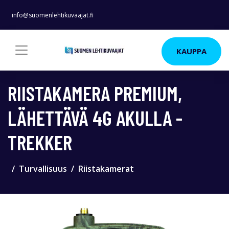
info@suomenlehtikuvaajat.fi
KAUPPA
RIISTAKAMERA PREMIUM,
LÄHETTÄVÄ 4G AKULLA -
TREKKER
Turvallisuus
Riistakamerat