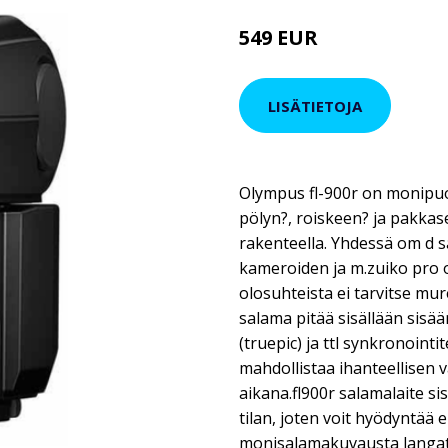
549 EUR
LISÄTIETOJA
Olympus fl-900r on monipuo
pölyn?, roiskeen? ja pakkase
rakenteella. Yhdessä om d 
kameroiden ja m.zuiko pro o
olosuhteista ei tarvitse mu
salama pitää sisällään sis
(truepic) ja ttl synkronoint
mahdollistaa ihanteellisen 
aikana.fl900r salamalaite s
tilan, joten voit hyödyntää 
monisalamakuvausta langat