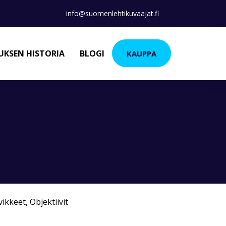
info@suomenlehtikuvaajat.fi
KSEN HISTORIA
BLOGI
KAUPPA
vikkeet
,
Objektiivit