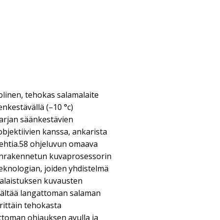
linen, tehokas salamalaite
nkestävällä (–10 °c)
sarjan säänkestävien
bjektiivien kanssa, ankarista
rehtia.58 ohjeluvun omaava
äänrakennetun kuvaprosessorin
iteknologian, joiden yhdistelmä
valaistuksen kuvausten
isältää langattoman salaman
erittäin tehokasta
toman ohjauksen avulla ja