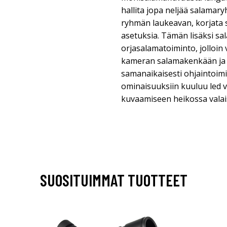
hallita jopa neljää salamary
ryhmän laukeavan, korjata 
asetuksia. Tämän lisäksi sa
orjasalamatoiminto, jolloin 
kameran salamakenkään ja 
samanaikaisesti ohjaintoi
ominaisuuksiin kuuluu led va
kuvaamiseen heikossa valai
SUOSITUIMMAT TUOTTEET