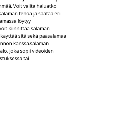
hmää. Voit valita haluatko
salaman tehoa ja säätää eri
lamassa löytyy
voit kiinnittää salaman
käyttää sitä sekä pääsalamaa
minnon kanssa.salaman
lo, joka sopii videoiden
stuksessa tai