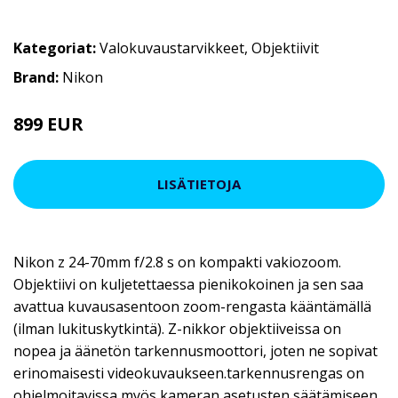
Kategoriat:
Valokuvaustarvikkeet
,
Objektiivit
Brand:
Nikon
899 EUR
1049 EUR
LISÄTIETOJA
Nikon z 24-70mm f/2.8 s on kompakti vakiozoom.
Objektiivi on kuljetettaessa pienikokoinen ja sen saa
avattua kuvausasentoon zoom-rengasta kääntämällä
(ilman lukituskytkintä). Z-nikkor objektiiveissa on
nopea ja äänetön tarkennusmoottori, joten ne sopivat
erinomaisesti videokuvaukseen.tarkennusrengas on
ohjelmoitavissa myös kameran asetusten säätämiseen.