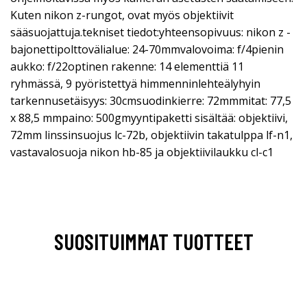
Kuten nikon z-rungot, ovat myös objektiivit
sääsuojattuja.tekniset tiedot:yhteensopivuus: nikon z -
bajonettipolttovälialue: 24-70mmvalovoima: f/4pienin
aukko: f/22optinen rakenne: 14 elementtiä 11
ryhmässä, 9 pyöristettyä himmenninlehteälyhyin
tarkennusetäisyys: 30cmsuodinkierre: 72mmmitat: 77,5
x 88,5 mmpaino: 500gmyyntipaketti sisältää: objektiivi,
72mm linssinsuojus lc-72b, objektiivin takatulppa lf-n1,
vastavalosuoja nikon hb-85 ja objektiivilaukku cl-c1
SUOSITUIMMAT TUOTTEET