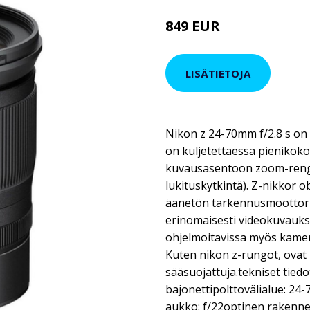
849 EUR
LISÄTIETOJA
Nikon z 24-70mm f/2.8 s on
on kuljetettaessa pienikoko
kuvausasentoon zoom-renga
lukituskytkintä). Z-nikkor o
äänetön tarkennusmoottori,
erinomaisesti videokuvauk
ohjelmoitavissa myös kame
Kuten nikon z-rungot, ovat 
sääsuojattuja.tekniset tiedo
bajonettipolttovälialue: 24
aukko: f/22optinen rakenne