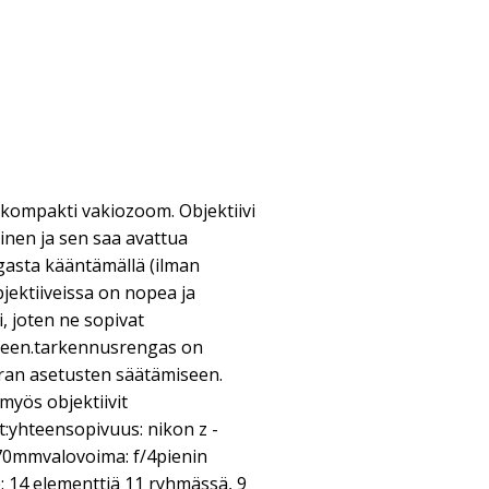
 kompakti vakiozoom. Objektiivi
inen ja sen saa avattua
sta kääntämällä (ilman
bjektiiveissa on nopea ja
 joten ne sopivat
seen.tarkennusrengas on
ran asetusten säätämiseen.
myös objektiivit
t:yhteensopivuus: nikon z -
-70mmvalovoima: f/4pienin
: 14 elementtiä 11 ryhmässä, 9