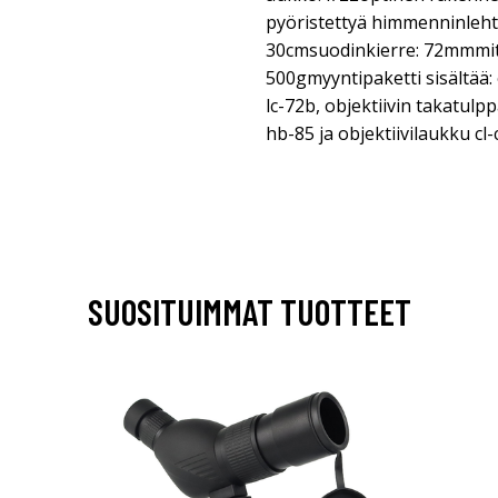
pyöristettyä himmenninleht
30cmsuodinkierre: 72mmmita
500gmyyntipaketti sisältää: 
lc-72b, objektiivin takatulp
hb-85 ja objektiivilaukku cl-
SUOSITUIMMAT TUOTTEET