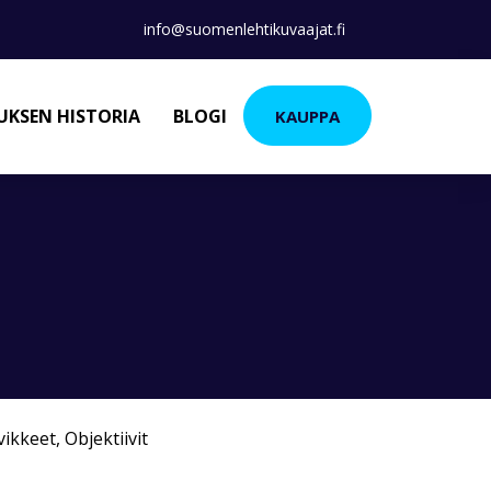
info@suomenlehtikuvaajat.fi
KSEN HISTORIA
BLOGI
KAUPPA
vikkeet
,
Objektiivit