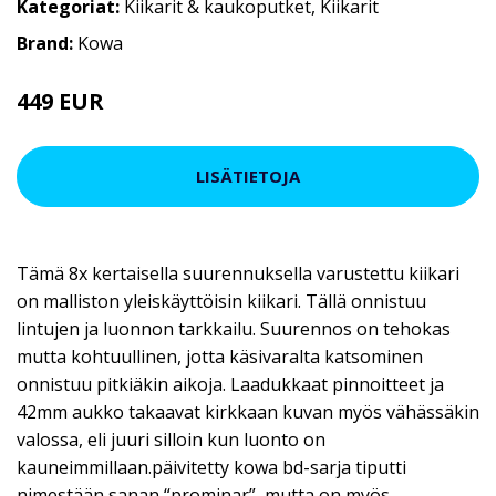
Kategoriat:
Kiikarit & kaukoputket
,
Kiikarit
Brand:
Kowa
449 EUR
LISÄTIETOJA
Tämä 8x kertaisella suurennuksella varustettu kiikari
on malliston yleiskäyttöisin kiikari. Tällä onnistuu
lintujen ja luonnon tarkkailu. Suurennos on tehokas
mutta kohtuullinen, jotta käsivaralta katsominen
onnistuu pitkiäkin aikoja. Laadukkaat pinnoitteet ja
42mm aukko takaavat kirkkaan kuvan myös vähässäkin
valossa, eli juuri silloin kun luonto on
kauneimmillaan.päivitetty kowa bd-sarja tiputti
nimestään sanan “prominar”, mutta on myös