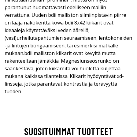
parantunut huomattavasti edelliseen malliin
verrattuna. Uuden bdii malliston silmiinpistävin piirre
on laaja näkökenttä.kowa bdii 8x42 kiikarit ovat
ideaaleja käytettäväksi veden äärellä,
(vesi)urheilutapahtumien seuraamiseen, lentokoneiden
-ja lintujen bongaamiseen, tai esimerkisi matkalle
mukaan.bdii malliston kiikarit ovat kevyitä mutta
rakenteeltaan jämäkkiä. Magnesiunseosrunko on
säänkestävä, joten kiikareita voi huoletta kuljettaa
mukana kaikissa tilanteissa. Kiikarit hyödyntävät xd-
linssejä, jotka parantavat kontrastia ja terävyyttä
tuoden
SUOSITUIMMAT TUOTTEET