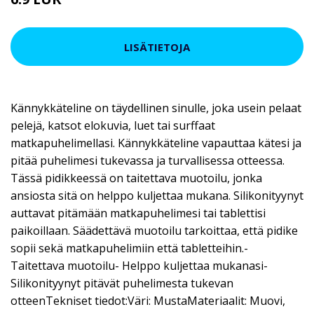
14.9 EUR
LISÄTIETOJA
Kännykkäteline on täydellinen sinulle, joka usein pelaat
pelejä, katsot elokuvia, luet tai surffaat
matkapuhelimellasi. Kännykkäteline vapauttaa kätesi ja
pitää puhelimesi tukevassa ja turvallisessa otteessa.
Tässä pidikkeessä on taitettava muotoilu, jonka
ansiosta sitä on helppo kuljettaa mukana. Silikonityynyt
auttavat pitämään matkapuhelimesi tai tablettisi
paikoillaan. Säädettävä muotoilu tarkoittaa, että pidike
sopii sekä matkapuhelimiin että tabletteihin.-
Taitettava muotoilu- Helppo kuljettaa mukanasi-
Silikonityynyt pitävät puhelimesta tukevan
otteenTekniset tiedot:Väri: MustaMateriaalit: Muovi,