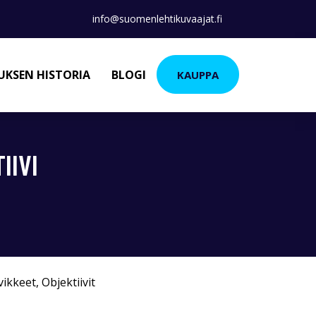
info@suomenlehtikuvaajat.fi
KSEN HISTORIA
BLOGI
KAUPPA
IIVI
vikkeet
,
Objektiivit