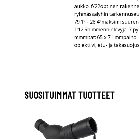
aukko: f/22optinen rakenne
ryhmässälyhin tarkennuset
79.1° - 28.4°maksimi suuren
1:12.5himmenninlevyjä: 7 py
mmmitat: 65 x 71 mmpaino: 3
objektiivi, etu- ja takasuoju
SUOSITUIMMAT TUOTTEET