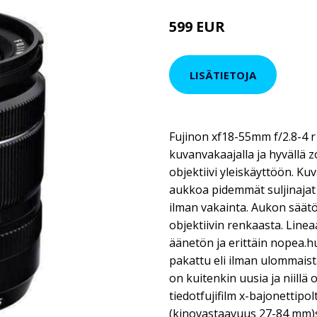
599 EUR
799 EUR
LISÄTIETOJA
Fujinon xf18-55mm f/2.8-4 r
kuvanvakaajalla ja hyvällä 
objektiivi yleiskäyttöön. K
aukkoa pidemmät suljinajat k
ilman vakainta. Aukon säät
objektiivin renkaasta. Lin
äänetön ja erittäin nopea.hu
pakattu eli ilman ulommaist
on kuitenkin uusia ja niillä
tiedotfujifilm x-bajonettipo
(kinovastaavuus 27-84 mm)s