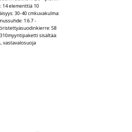
: 14 elementtiä 10
äisyys: 30-40 cmkuvakulma:
nussuhde: 1:6.7 -
öristettyäsuodinkierre: 58
10myyntipaketti sisältää:
s, vastavalosuoja