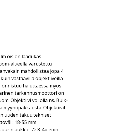
 lm ois on laadukas
zoom-alueella varustettu
uvanvakain mahdollistaa jopa 4
uin vastaavilla objektiiveilla
ö onnistuu haluttaessa myös
eaarinen tarkennusmoottori on
om. Objektiivi voi olla ns. Bulk-
a myyntipakkausta. Objektiivit
 on uuden takuu.tekniset
lttoväli: 18-55 mm
uurin aukko: f/2.8-4pienin