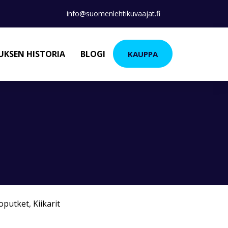
info@suomenlehtikuvaajat.fi
KSEN HISTORIA
BLOGI
KAUPPA
koputket
,
Kiikarit